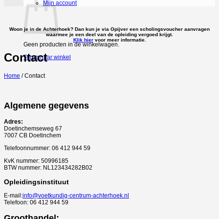
Mijn account
Woon je in de Achterhoek? Dan kun je via Opijver een scholingsvoucher aanvragen
waarmee je een deel van de opleiding vergoed krijgt.
Klik hier
voor meer informatie.
Geen producten in de winkelwagen.
Contact
Terug naar winkel
Home
/
Contact
Algemene gegevens
Adres:
Doetinchemseweg 67
7007 CB Doetinchem
Telefoonnummer: 06 412 944 59
KvK nummer: 50996185
BTW nummer: NL123434282B02
Opleidingsinstituut
E-mail:
info@voetkundig-centrum-achterhoek.nl
Telefoon: 06 412 944 59
Groothandel: