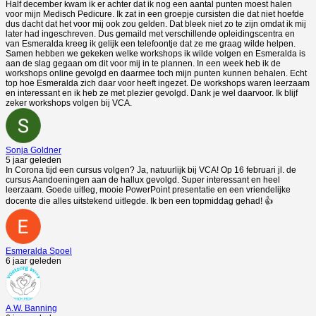
Half december kwam ik er achter dat ik nog een aantal punten moest halen
voor mijn Medisch Pedicure. Ik zat in een groepje cursisten die dat niet hoefde
dus dacht dat het voor mij ook zou gelden. Dat bleek niet zo te zijn omdat ik mij
later had ingeschreven. Dus gemaild met verschillende opleidingscentra en
van Esmeralda kreeg ik gelijk een telefoontje dat ze me graag wilde helpen.
Samen hebben we gekeken welke workshops ik wilde volgen en Esmeralda is
aan de slag gegaan om dit voor mij in te plannen. In een week heb ik de
workshops online gevolgd en daarmee toch mijn punten kunnen behalen. Echt
top hoe Esmeralda zich daar voor heeft ingezet. De workshops waren leerzaam
en interessant en ik heb ze met plezier gevolgd. Dank je wel daarvoor. Ik blijf
zeker workshops volgen bij VCA.
Sonja Goldner
5 jaar geleden
In Corona tijd een cursus volgen? Ja, natuurlijk bij VCA! Op 16 februari jl. de
cursus Aandoeningen aan de hallux gevolgd. Super interessant en heel
leerzaam. Goede uitleg, mooie PowerPoint presentatie en een vriendelijke
docente die alles uitstekend uitlegde. Ik ben een topmiddag gehad! 👍
Esmeralda Spoel
6 jaar geleden
A.W. Banning