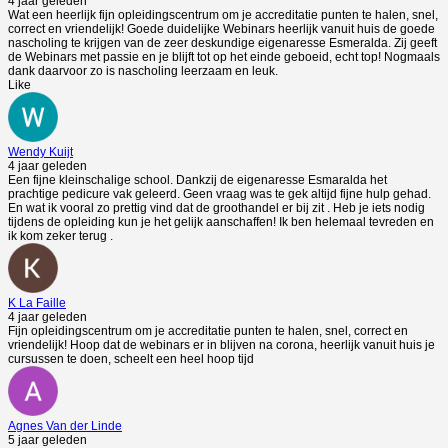
4 jaar geleden
Wat een heerlijk fijn opleidingscentrum om je accreditatie punten te halen, snel,
correct en vriendelijk! Goede duidelijke Webinars heerlijk vanuit huis de goede
nascholing te krijgen van de zeer deskundige eigenaresse Esmeralda. Zij geeft
de Webinars met passie en je blijft tot op het einde geboeid, echt top! Nogmaals
dank daarvoor zo is nascholing leerzaam en leuk.
Like
Wendy Kuijt
4 jaar geleden
Een fijne kleinschalige school. Dankzij de eigenaresse Esmaralda het
prachtige pedicure vak geleerd. Geen vraag was te gek altijd fijne hulp gehad.
En wat ik vooral zo prettig vind dat de groothandel er bij zit . Heb je iets nodig
tijdens de opleiding kun je het gelijk aanschaffen! Ik ben helemaal tevreden en
ik kom zeker terug .
K La Faille
4 jaar geleden
Fijn opleidingscentrum om je accreditatie punten te halen, snel, correct en
vriendelijk! Hoop dat de webinars er in blijven na corona, heerlijk vanuit huis je
cursussen te doen, scheelt een heel hoop tijd
Agnes Van der Linde
5 jaar geleden