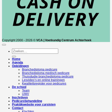
Copyright 2000 - 2026 ©
VCA | Voetkundig Centrum Achterhoek
Zoeken
naar:
Home
Agenda
Opleidingen
Branchediploma pedicure
Branchediploma medisch pedicure
Thuisstudie branchediploma pedicure
Lesvideo’s en online trainingen
Kwaliteitsregister voor pedicures
De school
Team
UWV
Inschrijven
Pedicurebehandeling
Praktijkwebsite voor cursisten
Contact
Klachten