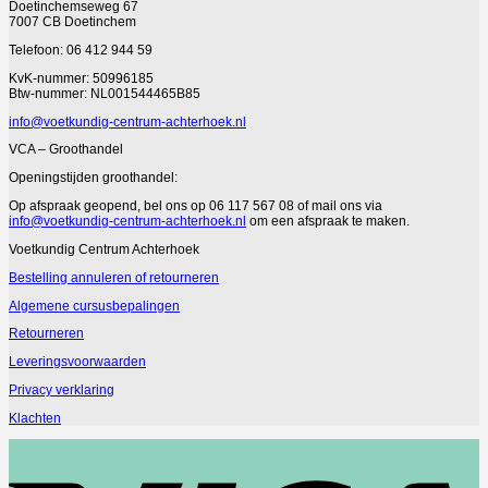
Doetinchemseweg 67
7007 CB Doetinchem
Telefoon: 06 412 944 59
KvK-nummer: 50996185
Btw-nummer: NL001544465B85
info@voetkundig-centrum-achterhoek.nl
VCA – Groothandel
Openingstijden groothandel:
Op afspraak geopend, bel ons op 06 117 567 08 of mail ons via
info@voetkundig-centrum-achterhoek.nl
om een afspraak te maken.
Voetkundig Centrum Achterhoek
Bestelling annuleren of retourneren
Algemene cursusbepalingen
Retourneren
Leveringsvoorwaarden
Privacy verklaring
Klachten
V