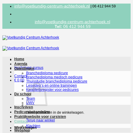
Ga
info@voetkundig-centrum-achterhoek.nl
| 06 412 944 59
naar
inhoud
info@voetkundig-centrum-achterhoek.nl
Tel:
06 412 944 59
Home
Agenda
Inschrijven cursus
Opleidingen
Branchediploma pedicure
Contact
Branchediploma medisch pedicure
€
0,00
Thuisstudie branchediploma pedicure
Lesvideo’s en online trainingen
Kwaliteitsregister voor pedicures
De school
Team
UWV
Inschrijven
Pedicurebehandeling
Geen producten in de winkelwagen.
Praktijkwebsite voor cursisten
Terug naar winkel
Contact
Klachten
Winkelwagen
Webshop