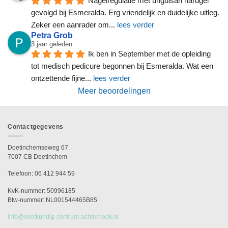
Nagelregulatie met unguisan hardgel 
gevolgd bij Esmeralda. Erg vriendelijk en duidelijke uitleg. 
Zeker een aanrader om
... 
lees verder
Petra Grob
3 jaar geleden
Ik ben in September met de opleiding 
tot medisch pedicure begonnen bij Esmeralda. Wat een 
ontzettende fijne
... 
lees verder
Meer beoordelingen
Contactgegevens
Doetinchemseweg 67
7007 CB Doetinchem
Telefoon: 06 412 944 59
KvK-nummer: 50996185
Btw-nummer: NL001544465B85
info@voetkundig-centrum-achterhoek.nl