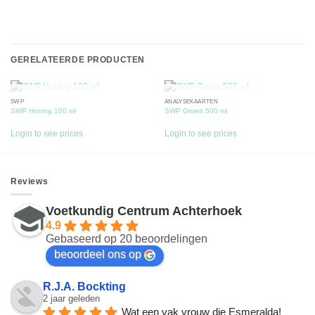
GERELATEERDE PRODUCTEN
SWP
ANALYSEKAARTEN
UITVERKOCHT
UITVERKOCHT
SWP Honing 100 ml
SWP Groen 500 ml
Login to see prices
Login to see prices
Reviews
Voetkundig Centrum Achterhoek
4.9
Gebaseerd op 20 beoordelingen
beoordeel ons op
R.J.A. Bockting
2 jaar geleden
Wat een vak vrouw die Esmeralda! 