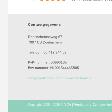
Contactgegevens
Doetinchemseweg 67
7007 CB Doetinchem
Telefoon: 06 412 944 59
KvK-nummer: 50996185
Btw-nummer: NL001544465B85
info@voetkundig-centrum-achterhoek.nl
Copyright 2000 - 2026 ©
VCA | Voetkundig Centrum Ac