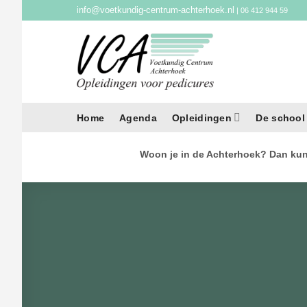
Ga
info@voetkundig-centrum-achterhoek.nl
| 06 412 944 59
naar
inhoud
Home
Agenda
Opleidingen
De school
Woon je in de Achterhoek? Dan kun 