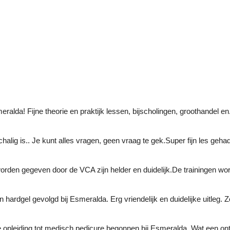
alda! Fijne theorie en praktijk lessen, bijscholingen, groothandel en
nschalig is.. Je kunt alles vragen, geen vraag te gek.Super fijn les ge
 worden gegeven door de VCA zijn helder en duidelijk.De trainingen w
 hardgel gevolgd bij Esmeralda. Erg vriendelijk en duidelijke uitleg.
 opleiding tot medisch pedicure begonnen bij Esmeralda. Wat een ont