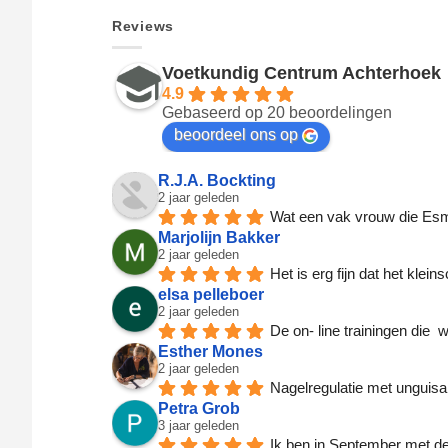
Reviews
Voetkundig Centrum Achterhoek
4.9
Gebaseerd op 20 beoordelingen
beoordeel ons op
R.J.A. Bockting
2 jaar geleden
Wat een vak vrouw die Esmer
Marjolijn Bakker
2 jaar geleden
Het is erg fijn dat het klei
elsa pelleboer
2 jaar geleden
De on- line trainingen die 
Esther Mones
2 jaar geleden
Nagelregulatie met unguisan
Petra Grob
3 jaar geleden
Ik ben in September met de