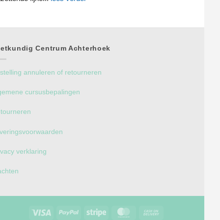
etkundig Centrum Achterhoek
stelling annuleren of retourneren
gemene cursusbepalingen
tourneren
veringsvoorwaarden
ivacy verklaring
achten
Visa
PayPal
Stripe
MasterCard
Cash