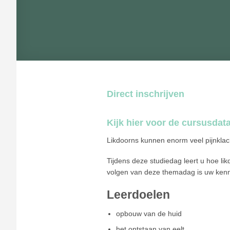
Direct inschrijven
Kijk hier voor de cursusdat
Likdoorns kunnen enorm veel pijnklach
Tijdens deze studiedag leert u hoe li
volgen van deze themadag is uw kenn
Leerdoelen
opbouw van de huid
het ontstaan van eelt