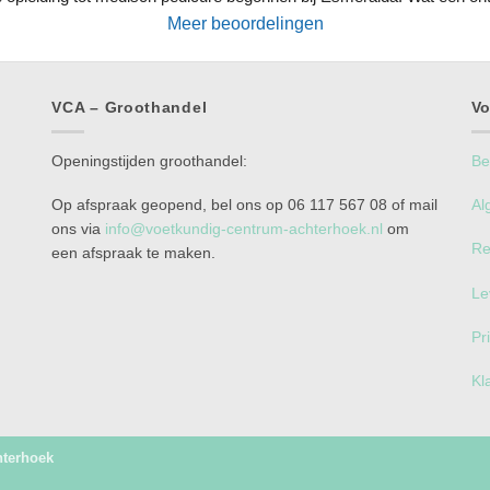
Meer beoordelingen
VCA – Groothandel
Vo
Openingstijden groothandel:
Be
Op afspraak geopend, bel ons op 06 117 567 08 of mail
Al
ons via
info@voetkundig-centrum-achterhoek.nl
om
Re
een afspraak te maken.
Le
Pr
Kl
hterhoek