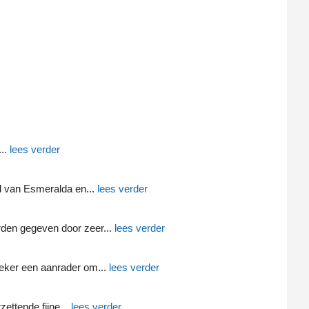
... 
lees verder
had van Esmeralda en
... 
lees verder
orden gegeven door zeer
... 
lees verder
 Zeker een aanrader om
... 
lees verder
zettende fijne
... 
lees verder