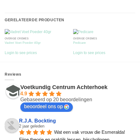
GERELATEERDE PRODUCTEN
OVERIGE CRÈMES
OVERIGE CRÈMES
Vadret Voet Poeder 40gr
Pedicare
Login to see prices
Login to see prices
Reviews
Voetkundig Centrum Achterhoek
4.9
Gebaseerd op 20 beoordelingen
beoordeel ons op
R.J.A. Bockting
2 jaar geleden
Wat een vak vrouw die Esmeralda! 
Fijne theorie en praktijk lessen, bijscholingen, 