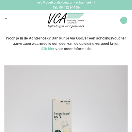
Ga
info@voetkundig-centrum-achterhoek.nl
naar
Tel:
06 412 944 59
inhoud
Woon je in de Achterhoek? Dan kun je via Opijver een scholingsvoucher
aanvragen waarmee je een deel van de opleiding vergoed krijgt.
Klik hier
voor meer informatie.