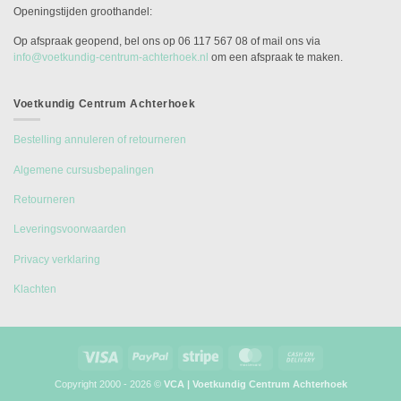
Openingstijden groothandel:
Op afspraak geopend, bel ons op 06 117 567 08 of mail ons via
info@voetkundig-centrum-achterhoek.nl
om een afspraak te maken.
Voetkundig Centrum Achterhoek
Bestelling annuleren of retourneren
Algemene cursusbepalingen
Retourneren
Leveringsvoorwaarden
Privacy verklaring
Klachten
Visa
PayPal
Stripe
MasterCard
Cash
On
Copyright 2000 - 2026 ©
VCA | Voetkundig Centrum Achterhoek
Delivery