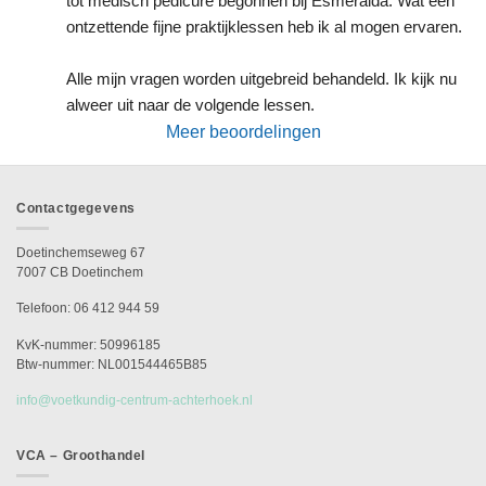
tot medisch pedicure begonnen bij Esmeralda. Wat een 
ontzettende fijne praktijklessen heb ik al mogen ervaren.
Alle mijn vragen worden uitgebreid behandeld. Ik kijk nu 
alweer uit naar de volgende lessen.
Meer beoordelingen
Contactgegevens
Doetinchemseweg 67
7007 CB Doetinchem
Telefoon: 06 412 944 59
KvK-nummer: 50996185
Btw-nummer: NL001544465B85
info@voetkundig-centrum-achterhoek.nl
VCA – Groothandel