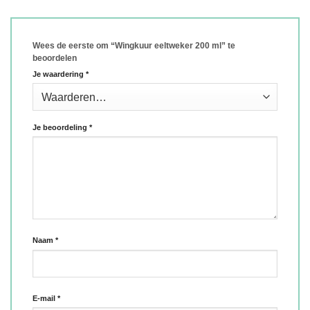
Wees de eerste om “Wingkuur eeltweker 200 ml” te
beoordelen
Je waardering
*
Je beoordeling
*
Naam
*
E-mail
*