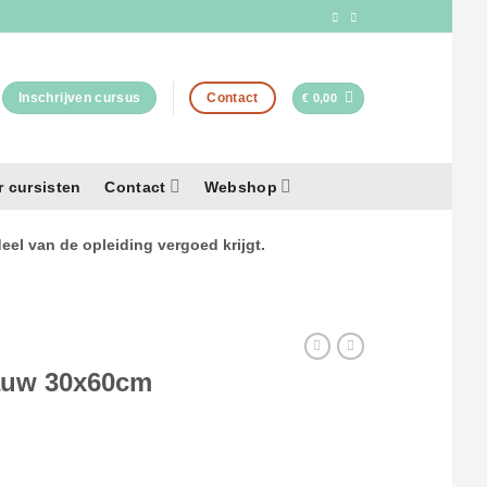
Inschrijven cursus
Contact
€
0,00
r cursisten
Contact
Webshop
el van de opleiding vergoed krijgt.
lauw 30x60cm