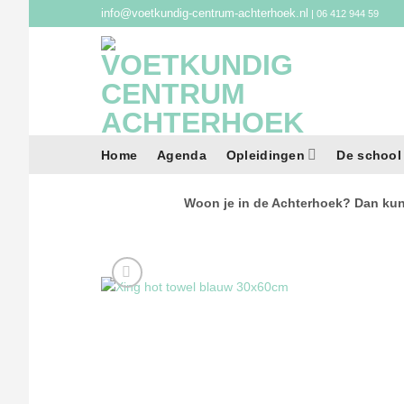
Ga
info@voetkundig-centrum-achterhoek.nl
| 06 412 944 59
naar
inhoud
Home
Agenda
Opleidingen
De school
Woon je in de Achterhoek? Dan kun 