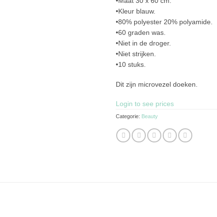
•Maat 30 x 60 cm.
•Kleur blauw.
•80% polyester 20% polyamide.
•60 graden was.
•Niet in de droger.
•Niet strijken.
•10 stuks.
Dit zijn microvezel doeken.
Login to see prices
Categorie:
Beauty