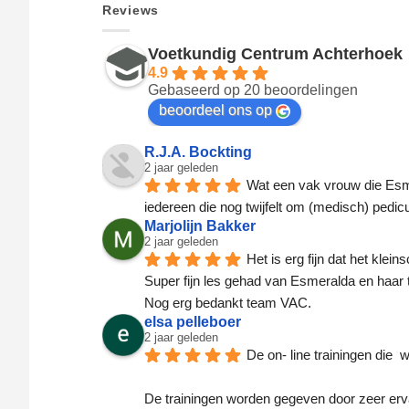
Reviews
Voetkundig Centrum Achterhoek
4.9
Gebaseerd op 20 beoordelingen
beoordeel ons op
R.J.A. Bockting
2 jaar geleden
Wat een vak vrouw die Esmer
iedereen die nog twijfelt om (medisch) pedicu
Marjolijn Bakker
2 jaar geleden
Het is erg fijn dat het klein
Super fijn les gehad van Esmeralda en haar t
Nog erg bedankt team VAC.
elsa pelleboer
2 jaar geleden
De on- line trainingen die 
De trainingen worden gegeven door zeer erva